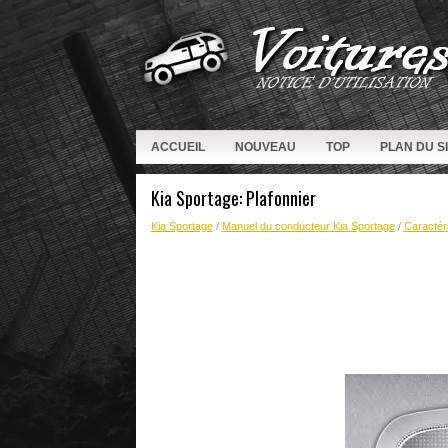
ACCUEIL
NOUVEAU
TOP
PLAN DU S
Kia Sportage: Plafonnier
Kia Sportage
/
Manuel du conducteur Kia Sportage
/
Caractéri