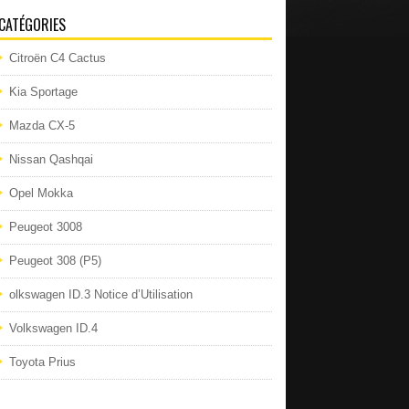
CATÉGORIES
Citroën C4 Cactus
Kia Sportage
Mazda CX-5
Nissan Qashqai
Opel Mokka
Peugeot 3008
Peugeot 308 (P5)
olkswagen ID.3 Notice d’Utilisation
Volkswagen ID.4
Toyota Prius