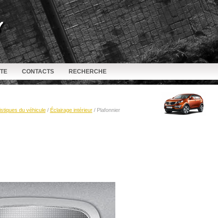
ITE
CONTACTS
RECHERCHE
stiques du véhicule
/
Éclairage intérieur
/ Plafonnier