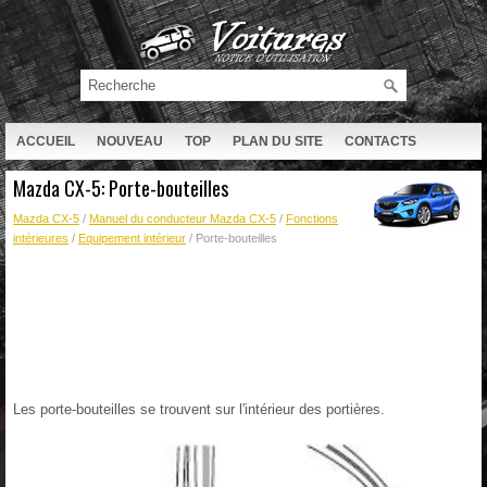
ACCUEIL
NOUVEAU
TOP
PLAN DU SITE
CONTACTS
RECHERCHE
Mazda CX-5: Porte-bouteilles
Mazda CX-5
/
Manuel du conducteur Mazda CX-5
/
Fonctions
intérieures
/
Equipement intérieur
/ Porte-bouteilles
Les porte-bouteilles se trouvent sur l'intérieur des portières.