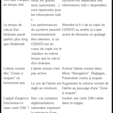
seuls les grands
système est dépendant des
en temps réel.
axes (autoroutes...)
informations trafi c disponibles.
sont répertoriés pour
les informations trafi
c.
Le temps de
Les performances
Attendre la fi n de la copie du
calcul d'un
du système peuvent
CD/DVD ou arrêter la copie
itinéraire paraît
momentanément
avant de démarrer un guidage.
parfois plus long
être ralenties, si un
que d'habitude.
CD/DVD est en
cours de copie sur le
Jukebox en même
temps que le calcul
d'un itinéraire.
L'alerte sonore
L'alerte sonore n'est
Activer l'alerte sonore dans
des "Zones à
pas active.
Menu "Navigation", Réglages,
risques" ne
Paramétrer zones à risques.
fonctionne pas.
Le son de l'alerte est
Augmenter le volume sonore de
réglé au minimum.
l'alerte au passage d'une "Zone
à risques".
L'appel d'urgence
Non, car certaines
Insérer une carte SIM valide
fonctionne-t-il
réglementations
dans la trappe.
sans carte SIM ?
nationales imposent
la présence d'une