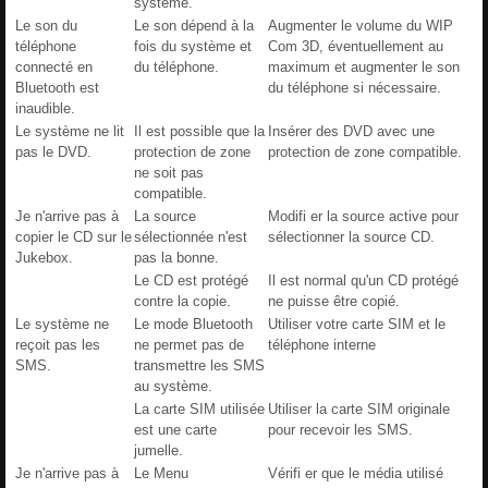
système.
Le son du
Le son dépend à la
Augmenter le volume du WIP
téléphone
fois du système et
Com 3D, éventuellement au
connecté en
du téléphone.
maximum et augmenter le son
Bluetooth est
du téléphone si nécessaire.
inaudible.
Le système ne lit
Il est possible que la
Insérer des DVD avec une
pas le DVD.
protection de zone
protection de zone compatible.
ne soit pas
compatible.
Je n'arrive pas à
La source
Modifi er la source active pour
copier le CD sur le
sélectionnée n'est
sélectionner la source CD.
Jukebox.
pas la bonne.
Le CD est protégé
Il est normal qu'un CD protégé
contre la copie.
ne puisse être copié.
Le système ne
Le mode Bluetooth
Utiliser votre carte SIM et le
reçoit pas les
ne permet pas de
téléphone interne
SMS.
transmettre les SMS
au système.
La carte SIM utilisée
Utiliser la carte SIM originale
est une carte
pour recevoir les SMS.
jumelle.
Je n'arrive pas à
Le Menu
Vérifi er que le média utilisé