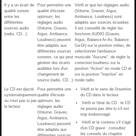
Il y a un écart de
Pour permettre une
Vérifi er que les réglages audio
qualité sonore
qualité d'écoute
(Volume, Graves, Aigus,
entre les
optimum, les
Ambiance, Loudness) sont
différentes
réglages audio
adaptés aux sources écoutées.
sources audio
(Volume, Graves,
Il est conseillé de régler les
(radio, CD...).
Aigus, Ambiance,
fonctions AUDIO (Graves,
Loudness) peuvent
Aigus, Balance Ar-Av, Balance
être adaptés aux
Ga-Dr) sur la position milieu, de
différentes sources
sélectionner l'ambiance
sonores, ce qui peut
musicale "Aucune", de régler la
générer des écarts
correction loudness sur la
audibles lors d'un
position "Active" en mode CD et
changement de
sur la position "Inactive" en
source (radio, CD...).
mode radio.
Le CD est éjecté
Pour permettre une
Vérifi er le sens de l'insertion
systématiquement
qualité d'écoute
du CD dans le lecteur.
ou n'est pas lu par
optimum, les
Vérifi er l'état du CD : le CD
le lecteur
réglages audio
ne pourra pas être lu s'il est
(Volume, Graves,
trop endommagé.
Aigus, Ambiance,
Vérifi er le contenu s'il s'agit
Loudness) peuvent
d'un CD gravé : consultez
être adaptés aux
les conseils du chapitre
différentes sources