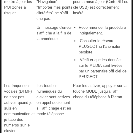
mettre à jour les
"Navigation" -
pour la mise à jour (Carte SD ou
POI zones à
"Importer mes points
clé USB) est correctement
risques.
d'intérêts" ne s'affi
inséré.
che pas.
Un message d'erreur
Recommencer la procédure
s'affi che à la fi n de
intégralement.
la procédure.
Consulter le réseau
PEUGEOT si l'anomalie
persiste.
Vérifi er que les données
sur le MEDIA sont livrées
par un partenaire offi ciel de
PEUGEOT.
Les fréquences
Les touches
Pour les activer, appuyer sur la
vocales (DTMF)
numériques du
touche MODE jusqu'a l'affi
ne sont pas
clavier sont actives
chage du téléphone à l'écran.
actives quand je
en appel seulement
suis en
si l'affi chage est en
communication et
mode téléphone.
je tape des
numéros sur le
clavier.