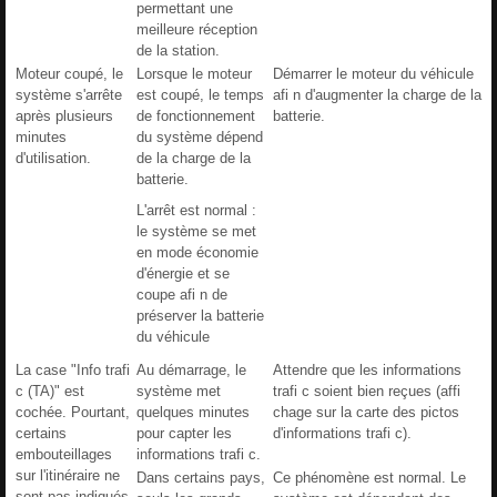
permettant une
meilleure réception
de la station.
Moteur coupé, le
Lorsque le moteur
Démarrer le moteur du véhicule
système s'arrête
est coupé, le temps
afi n d'augmenter la charge de la
après plusieurs
de fonctionnement
batterie.
minutes
du système dépend
d'utilisation.
de la charge de la
batterie.
L'arrêt est normal :
le système se met
en mode économie
d'énergie et se
coupe afi n de
préserver la batterie
du véhicule
La case "Info trafi
Au démarrage, le
Attendre que les informations
c (TA)" est
système met
trafi c soient bien reçues (affi
cochée. Pourtant,
quelques minutes
chage sur la carte des pictos
certains
pour capter les
d'informations trafi c).
embouteillages
informations trafi c.
sur l'itinéraire ne
Dans certains pays,
Ce phénomène est normal. Le
sont pas indiqués