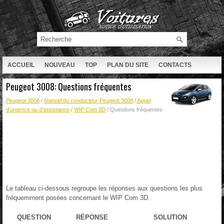
ACCUEIL
NOUVEAU
TOP
PLAN DU SITE
CONTACTS
RECHERCHE
Peugeot 3008: Questions fréquentes
Peugeot 3008
/
Manuel du conducteur Peugeot 3008
/
Appel
d'urgence ou d'assistance
/
WIP Com 3D
/ Questions fréquentes
Le tableau ci-dessous regroupe les réponses aux questions les plus
fréquemment posées concernant le WIP Com 3D.
QUESTION
RÉPONSE
SOLUTION