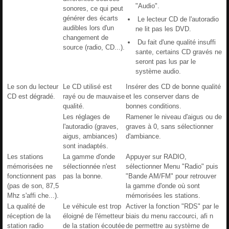
"Audio".
sonores, ce qui peut
générer des écarts
Le lecteur CD de l'autoradio
audibles lors d'un
ne lit pas les DVD.
changement de
Du fait d'une qualité insuffi
source (radio, CD...).
sante, certains CD gravés ne
seront pas lus par le
système audio.
Le son du lecteur
Le CD utilisé est
Insérer des CD de bonne qualité
CD est dégradé.
rayé ou de mauvaise
et les conserver dans de
qualité.
bonnes conditions.
Les réglages de
Ramener le niveau d'aigus ou de
l'autoradio (graves,
graves à 0, sans sélectionner
aigus, ambiances)
d'ambiance.
sont inadaptés.
Les stations
La gamme d'onde
Appuyer sur RADIO,
mémorisées ne
sélectionnée n'est
sélectionner Menu "Radio" puis
fonctionnent pas
pas la bonne.
"Bande AM/FM" pour retrouver
(pas de son, 87,5
la gamme d'onde où sont
Mhz s'affi che...).
mémorisées les stations.
La qualité de
Le véhicule est trop
Activer la fonction "RDS" par le
réception de la
éloigné de l'émetteur
biais du menu raccourci, afi n
station radio
de la station écoutée
de permettre au système de