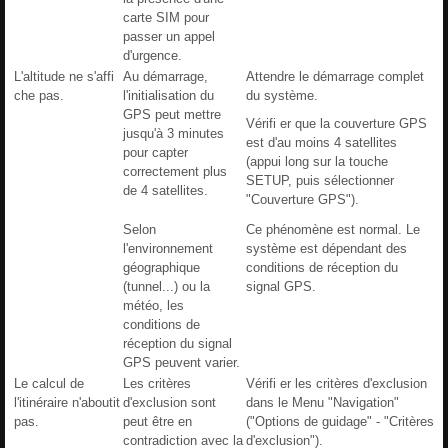
carte SIM pour
passer un appel
d'urgence.
L'altitude ne s'affi
Au démarrage,
Attendre le démarrage complet
che pas.
l'initialisation du
du système.
GPS peut mettre
Vérifi er que la couverture GPS
jusqu'à 3 minutes
est d'au moins 4 satellites
pour capter
(appui long sur la touche
correctement plus
SETUP, puis sélectionner
de 4 satellites.
"Couverture GPS").
Selon
Ce phénomène est normal. Le
l'environnement
système est dépendant des
géographique
conditions de réception du
(tunnel...) ou la
signal GPS.
météo, les
conditions de
réception du signal
GPS peuvent varier.
Le calcul de
Les critères
Vérifi er les critères d'exclusion
l'itinéraire n'aboutit
d'exclusion sont
dans le Menu "Navigation"
pas.
peut être en
("Options de guidage" - "Critères
contradiction avec la
d'exclusion").