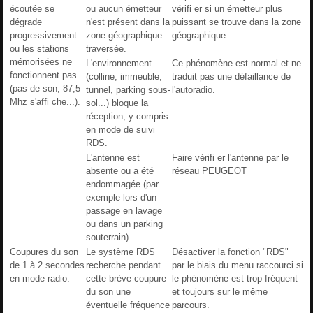
écoutée se
ou aucun émetteur
vérifi er si un émetteur plus
dégrade
n'est présent dans la
puissant se trouve dans la zone
progressivement
zone géographique
géographique.
ou les stations
traversée.
mémorisées ne
L'environnement
Ce phénomène est normal et ne
fonctionnent pas
(colline, immeuble,
traduit pas une défaillance de
(pas de son, 87,5
tunnel, parking sous-
l'autoradio.
Mhz s'affi che...).
sol...) bloque la
réception, y compris
en mode de suivi
RDS.
L'antenne est
Faire vérifi er l'antenne par le
absente ou a été
réseau PEUGEOT
endommagée (par
exemple lors d'un
passage en lavage
ou dans un parking
souterrain).
Coupures du son
Le système RDS
Désactiver la fonction "RDS"
de 1 à 2 secondes
recherche pendant
par le biais du menu raccourci si
en mode radio.
cette brève coupure
le phénomène est trop fréquent
du son une
et toujours sur le même
éventuelle fréquence
parcours.