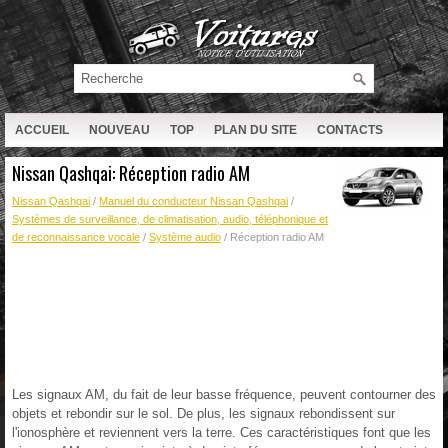
ACCUEIL
NOUVEAU
TOP
PLAN DU SITE
CONTACTS
RECHERCHE
Nissan Qashqai: Réception radio AM
Nissan Qashqai
/
Manuel du conducteur Nissan Qashqai
/
Systèmes de surveillance, de climatisation, audio, téléphonique et
de reconnaissance vocale
/
Système audio
/ Réception radio AM
Les signaux AM, du fait de leur basse fréquence, peuvent contourner des
objets et rebondir sur le sol. De plus, les signaux rebondissent sur
l'ionosphère et reviennent vers la terre. Ces caractéristiques font que les