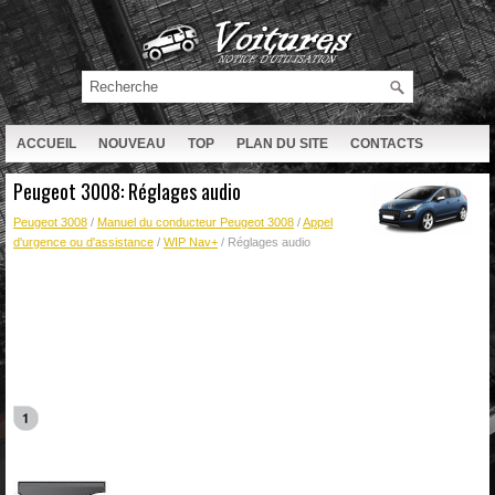
ACCUEIL
NOUVEAU
TOP
PLAN DU SITE
CONTACTS
RECHERCHE
Peugeot 3008: Réglages audio
Peugeot 3008
/
Manuel du conducteur Peugeot 3008
/
Appel
d'urgence ou d'assistance
/
WIP Nav+
/ Réglages audio