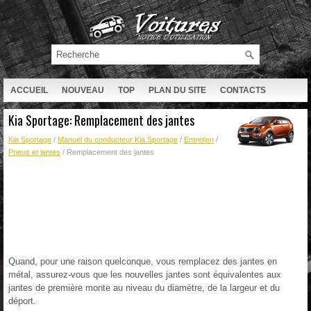
ACCUEIL
NOUVEAU
TOP
PLAN DU SITE
CONTACTS
RECHERCHE
Kia Sportage: Remplacement des jantes
Kia Sportage
/
Manuel du conducteur Kia Sportage
/
Entretien
/
Pneus et jantes
/ Remplacement des jantes
Quand, pour une raison quelconque, vous remplacez des jantes en
métal, assurez-vous que les nouvelles jantes sont équivalentes aux
jantes de première monte au niveau du diamètre, de la largeur et du
déport.