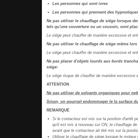
Les personnes qui sont ivres
Les personnes qui prennent des hypnotiques
Ne pas utiliser le chauffage de siège lorsque de
tels qu'une couverture ou un coussin, sont placé
Le siège peut chauffer de manière excessive et ent
Ne pas utiliser le chauffage de siège même lors 
Le siège peut chauffer de manière excessive et ent
Ne pas placer d'objets lourds aux bords tranchan
siège:
Le siège risque de chauffer de manière excessive e
ATTENTION
Ne pas utiliser de solvants organiques pour nett
Sinon, on pourrait endommager le la surface du 
REMARQUE
Si le contacteur est mis sur la position d'arrêt
qu'il est mis à nouveau sur ON, le chauffage de
avant que le contacteur ait été mis sur la positio
Utiliser le chauffage de siège lorsque le moteu