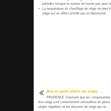
périodes lorsque le moteur ne tourne pas peut ré
La température du chauffage de siège ne peut ê
siège est en effet contrôlé par un thermostat.
Mise en garde relative aux sièges
PRUDENCE S'assurer que les composantes 
d'un siège sont correctement verrouillées en place
sièges réglables et les dossiers de siège qui ne ...