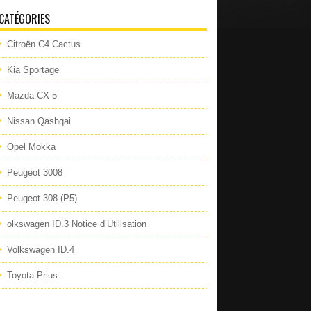
CATÉGORIES
Citroën C4 Cactus
Kia Sportage
Mazda CX-5
Nissan Qashqai
Opel Mokka
Peugeot 3008
Peugeot 308 (P5)
olkswagen ID.3 Notice d’Utilisation
Volkswagen ID.4
Toyota Prius