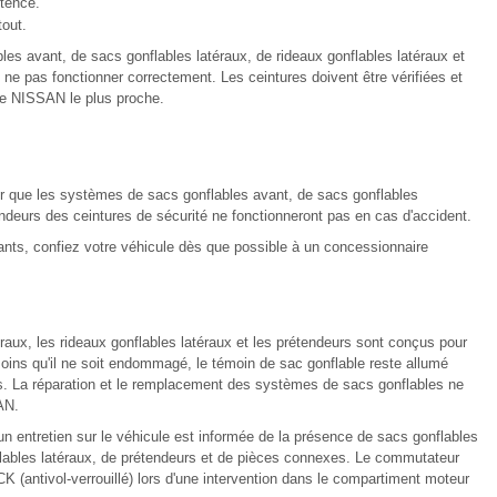
ttence.
out.
es avant, de sacs gonflables latéraux, de rideaux gonflables latéraux et
 ne pas fonctionner correctement. Les ceintures doivent être vérifiées et
re NISSAN le plus proche.
er que les systèmes de sacs gonflables avant, de sacs gonflables
endeurs des ceintures de sécurité ne fonctionneront pas en cas d'accident.
ants, confiez votre véhicule dès que possible à un concessionnaire
raux, les rideaux gonflables latéraux et les prétendeurs sont conçus pour
moins qu'il ne soit endommagé, le témoin de sac gonflable reste allumé
tifs. La réparation et le remplacement des systèmes de sacs gonflables ne
AN.
n entretien sur le véhicule est informée de la présence de sacs gonflables
flables latéraux, de prétendeurs et de pièces connexes. Le commutateur
CK (antivol-verrouillé) lors d'une intervention dans le compartiment moteur