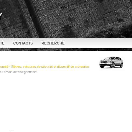
ITE
CONTACTS
RECHERCHE
curité - Sièges, ceintures de sécurité et dispositif de protection
/ Témoin de sac gonflable