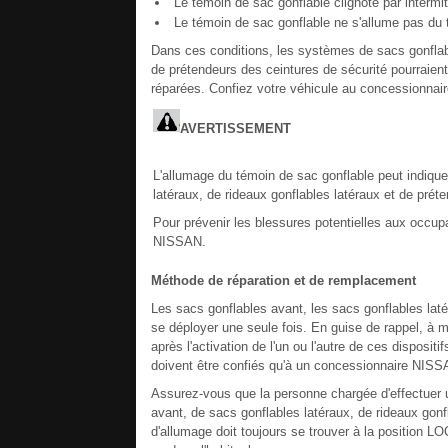
Le témoin de sac gonflable clignote par intermi
Le témoin de sac gonflable ne s'allume pas du t
Dans ces conditions, les systèmes de sacs gonflabl
de prétendeurs des ceintures de sécurité pourraient
réparées. Confiez votre véhicule au concessionnai
AVERTISSEMENT
L'allumage du témoin de sac gonflable peut indiqu
latéraux, de rideaux gonflables latéraux et de prét
Pour prévenir les blessures potentielles aux occup
NISSAN.
Méthode de réparation et de remplacement
Les sacs gonflables avant, les sacs gonflables laté
se déployer une seule fois. En guise de rappel, à 
après l'activation de l'un ou l'autre de ces disposi
doivent être confiés qu'à un concessionnaire NISS
Assurez-vous que la personne chargée d'effectuer u
avant, de sacs gonflables latéraux, de rideaux gon
d'allumage doit toujours se trouver à la position LO