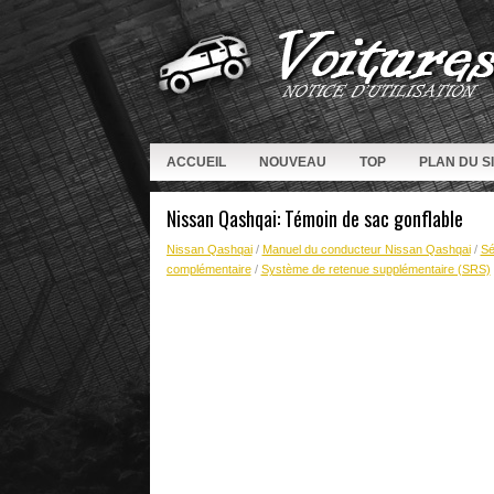
ACCUEIL
NOUVEAU
TOP
PLAN DU S
Nissan Qashqai: Témoin de sac gonflable
Nissan Qashqai
/
Manuel du conducteur Nissan Qashqai
/
Sé
complémentaire
/
Système de retenue supplémentaire (SRS)