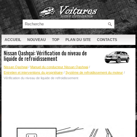
ACCUEIL
NOUVEAU
TOP
PLAN DU SITE
CONTACTS
RECHERCHE
Nissan Qashqai: Vérification du niveau de
liquide de refroidissement
Nissan Qashqai
/
Manuel du conducteur Nissan Qashqai
/
Entretien et interventions du propriétaire
/
Système de refroidissement du moteur
/
Vérification du niveau de liquide de refroidissement