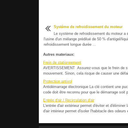
Système de refroidissement du moteur
Le système de refroidissement du moteur a é
l'usine d'un mélange prédilué de 50 % d'antigel/liqu
refroidissement longue durée ...
Autres materiaux:
Frein de stationnement
AVERTISSEMENT Assurez-vous que le frein de stat
mouvement. Sinon, cela risque de causer une défaill
Protection antivol
Antidémarrage électronique La clé contient une puce
code doit être reconnu pour que le démarrage soit po
Entrée d'air / Recirculation d'air
L'entrée d'air extérieur permet d'éviter et d'éliminer 
d'air intérieur permet d'isoler l'habitacle des odeur