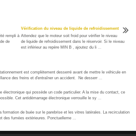
Vérification du niveau de liquide de refroidissement
té rempli à
Attendez que le moteur soit froid pour vérifier le niveau
ide de
de liquide de refroidissement dans le réservoir. Si le niveau
est inférieur au repère MIN B , ajoutez du li ...
ionnement est complètement desserré avant de mettre le véhicule en
ance des freins et d'entraîner un accident. Ne desserr ...
 électronique qui possède un code particulier. A la mise du contact, ce
ssible. Cet antidémarrage électronique verrouille le sy ...
la formation de buée sur le parebrise et les vitres latérales. La recirculation
s et des fumées extérieures. Ponctuelleme ...