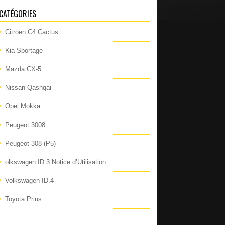
CATÉGORIES
Citroën C4 Cactus
Kia Sportage
Mazda CX-5
Nissan Qashqai
Opel Mokka
Peugeot 3008
Peugeot 308 (P5)
olkswagen ID.3 Notice d’Utilisation
Volkswagen ID.4
Toyota Prius