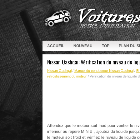
ACCUEIL
NOUVEAU
TOP
PLAN DU S
Nissan Qashqai: Vérification du niveau de li
Nissan Qashqai
/
Manuel du conducteur Nissan Qashqai
/
En
refroidissement du moteur
/ Vérification du niveau de liquide 
Attendez que le moteur soit froid pour vérifier le ni
inférieur au repère MIN B , ajoutez du liquide jusqu'
le moteur soit froid et vérifiez le niveau de liquide 