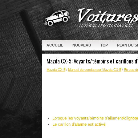
ACCUEIL
NOUVEAU
TOP
PLAN DU S
Mazda CX-5: Voyants/témoins et carillons d
Mazda CX-5
/
Manuel du conducteur Mazda CX-5
/
En cas d
Lorsque les voyants/témoins s'allument/clignote
Le carillon d'alarme est activé