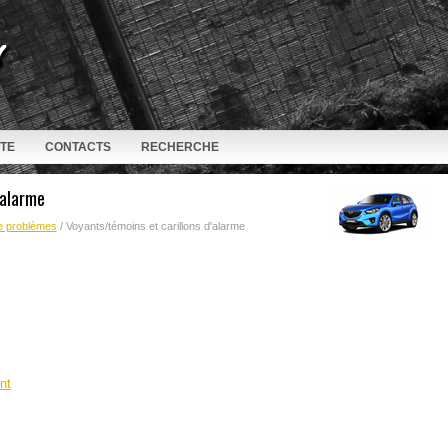
ITE
CONTACTS
RECHERCHE
'alarme
e problèmes
/ Voyants/témoins et carillons d'alarme
nt