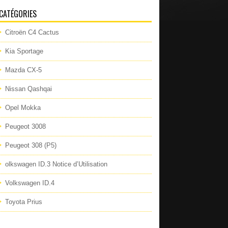
CATÉGORIES
Citroën C4 Cactus
Kia Sportage
Mazda CX-5
Nissan Qashqai
Opel Mokka
Peugeot 3008
Peugeot 308 (P5)
olkswagen ID.3 Notice d’Utilisation
Volkswagen ID.4
Toyota Prius