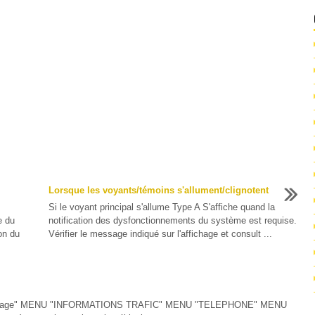
Lorsque les voyants/témoins s'allument/clignotent
Si le voyant principal s'allume Type A S'affiche quand la
e du
notification des dysfonctionnements du système est requise.
on du
Vérifier le message indiqué sur l'affichage et consult ...
uidage" MENU "INFORMATIONS TRAFIC" MENU "TELEPHONE" MENU