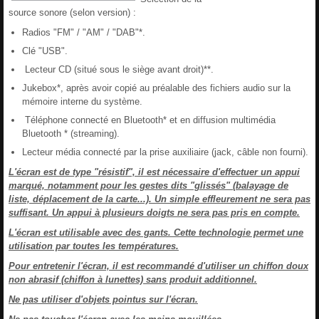
source sonore (selon version) :
Radios "FM" / "AM" / "DAB"*.
Clé "USB".
Lecteur CD (situé sous le siège avant droit)**.
Jukebox*, après avoir copié au préalable des fichiers audio sur la
mémoire interne du système.
Téléphone connecté en Bluetooth* et en diffusion multimédia
Bluetooth * (streaming).
Lecteur média connecté par la prise auxiliaire (jack, câble non fourni).
L'écran est de type "résistif", il est nécessaire d'effectuer un appui
marqué, notamment pour les gestes dits "glissés" (balayage de
liste, déplacement de la carte...). Un simple effleurement ne sera pas
suffisant. Un appui à plusieurs doigts ne sera pas pris en compte.
L'écran est utilisable avec des gants. Cette technologie permet une
utilisation par toutes les températures.
Pour entretenir l'écran, il est recommandé d'utiliser un chiffon doux
non abrasif (chiffon à lunettes) sans produit additionnel.
Ne pas utiliser d'objets pointus sur l'écran.