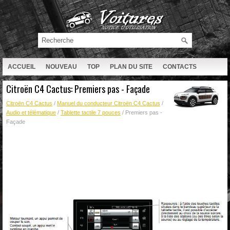
ACCUEIL
NOUVEAU
TOP
PLAN DU SITE
CONTACTS
RECHERCHE
Citroën C4 Cactus: Premiers pas - Façade
Citroën C4 Cactus
/
Manuel du conducteur Citroën C4 Cactus
/
Audio et télématique
/
Tablette tactile 7 pouces
/ Premiers pas -
Façade