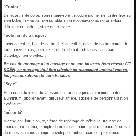
"Confort"
Déflecteurs de porte, stores pare-soleil, module isotherme, cintre fixé sur
appui-tête, lampe de lecture, aide au stationnement avant et arrière,
diffuseur de parfum, store de toit vitré...
"Solution de transport"
Tapis de coffre, bac de coffre, filet de coffre, cales de coffre, barres de
toit transversales, porte-skis, coffre de toit, attelages, faisceau
d'attelage, porte-vélos...
En cas de montage d'un attelage et de son faisceau hors réseau CIT
ROËN, ce montage doit être effectué en respectant impérativement
les préconisations du constructeur.
"Style"
Pommeau de levier de vitesses cuir, repose-pied aluminium, jantes
aluminium, spoiler avant, diffuseur arrière, stickers de personnalisation
extérieure...
"Sécurité"
Alarme anti-intrusion, système de repérage de véhicule, trousse de
secours, extincteur, triangle de présignalisation, gilet de sécurité, antivol
de roues, chaînes à neige, enveloppes antidérapantes, projecteurs