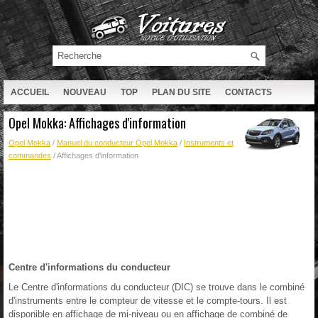
ACCUEIL
NOUVEAU
TOP
PLAN DU SITE
CONTACTS
RECHERCHE
Opel Mokka: Affichages d'information
Opel Mokka
/
Manuel du conducteur Opel Mokka
/
Instruments et
commandes
/ Affichages d'information
Centre d'informations du conducteur
Le Centre d'informations du conducteur (DIC) se trouve dans le combiné
d'instruments entre le compteur de vitesse et le compte-tours. Il est
disponible en affichage de mi-niveau ou en affichage de combiné de