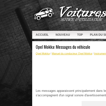
ACCUEIL
NOUVEAU
TOP
PLAN DU S
Opel Mokka: Messages du véhicule
Opel Mokka
/
Manuel du conducteur Opel Mokka
/
Instrumen
Les messages apparaissent principalement dans le c
s'accompagnent d'un signal sonore d'avertissement