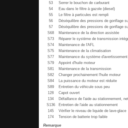
53
Serrer le bouchon de carburant
54
Eau dans le filtre à gazole (diesel)
55
Le filtre à particules est rempli
56
Déséquilibre des pressions de gonflage su
57
Déséquilibre des pressions de gonflage sur
S68
Maintenance de la direction assistée
S73
Réparer le système de transmission intég
S74
Maintenance de l'AFL
S75
Maintenance de la climatisation
S77
Maintenance du système d'avertissement 
S79
Appoint d'huile moteur
S81
Maintenance de la transmission
S82
Changer prochainement l'huile moteur
S84
La puissance du moteur est réduite
S89
Entretien du véhicule sous peu
128
Capot ouvert
134
Défaillance de l'aide au stationnement, ne
S136
Entretien de l'aide au stationnement
145
Vérifier le niveau de liquide de lave-glace
174
Tension de batterie trop faible
Remarque