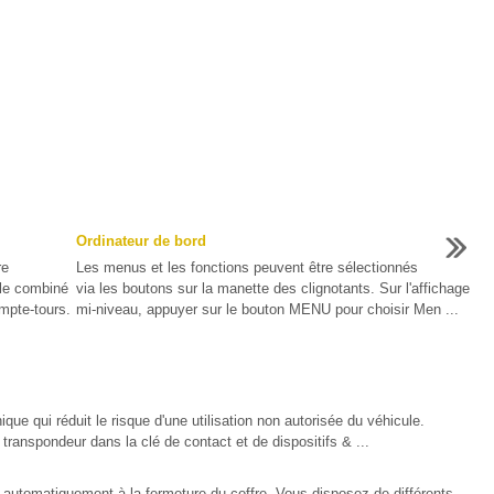
Ordinateur de bord
re
Les menus et les fonctions peuvent être sélectionnés
 le combiné
via les boutons sur la manette des clignotants. Sur l'affichage
mpte-tours.
mi-niveau, appuyer sur le bouton MENU pour choisir Men ...
que qui réduit le risque d'une utilisation non autorisée du véhicule.
transpondeur dans la clé de contact et de dispositifs & ...
nt automatiquement à la fermeture du coffre. Vous disposez de différents