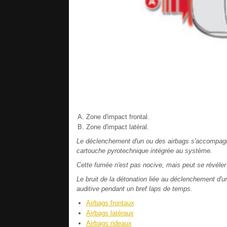
Zone d'impact frontal.
Zone d'impact latéral.
Le déclenchement d'un ou des airbags s'accompagne 
cartouche pyrotechnique intégrée au système.
Cette fumée n'est pas nocive, mais peut se révéler 
Le bruit de la détonation liée au déclenchement d'u
auditive pendant un bref laps de temps.
Airbags frontaux
Airbags latéraux
Airbags rideaux