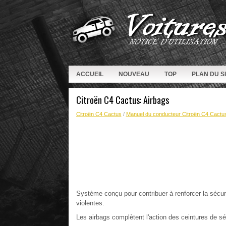
ACCUEIL
NOUVEAU
TOP
PLAN DU S
Citroën C4 Cactus: Airbags
Citroën C4 Cactus
/
Manuel du conducteur Citroën C4 Cactu
Système conçu pour contribuer à renforcer la sécuri
violentes.
Les airbags complètent l'action des ceintures de sécu