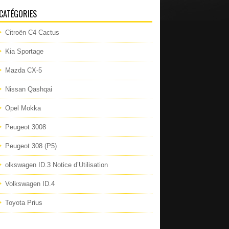
CATÉGORIES
Citroën C4 Cactus
Kia Sportage
Mazda CX-5
Nissan Qashqai
Opel Mokka
Peugeot 3008
Peugeot 308 (P5)
olkswagen ID.3 Notice d’Utilisation
Volkswagen ID.4
Toyota Prius