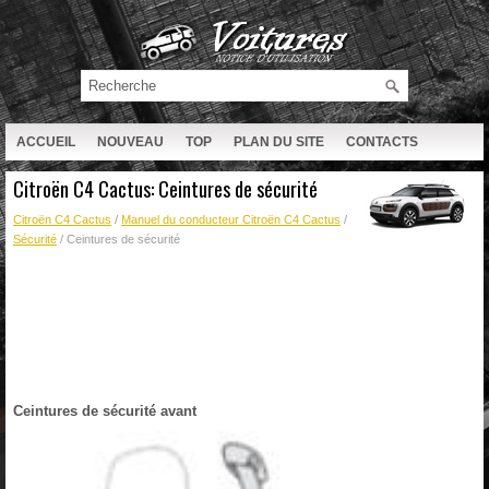
ACCUEIL
NOUVEAU
TOP
PLAN DU SITE
CONTACTS
RECHERCHE
Citroën C4 Cactus: Ceintures de sécurité
Citroën C4 Cactus
/
Manuel du conducteur Citroën C4 Cactus
/
Sécurité
/ Ceintures de sécurité
Ceintures de sécurité avant