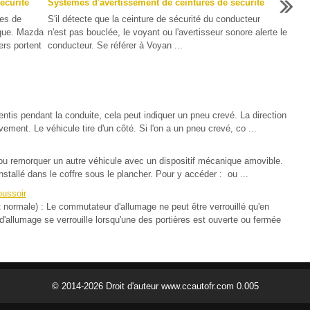
écurité
Systèmes d'avertissement de ceintures de sécurité
ues de
S'il détecte que la ceinture de sécurité du conducteur
sque. Mazda
n'est pas bouclée, le voyant ou l'avertisseur sonore alerte le
rs portent
conducteur. Se référer à Voyan ...
s pendant la conduite, cela peut indiquer un pneu crevé. La direction
ement. Le véhicule tire d'un côté. Si l'on a un pneu crevé, co ...
ou remorquer un autre véhicule avec un dispositif mécanique amovible.
tallé dans le coffre sous le plancher. Pour y accéder : ou ...
oussoir
t normale) : Le commutateur d'allumage ne peut être verrouillé qu'en
d'allumage se verrouille lorsqu'une des portières est ouverte ou fermée
© 2014-2026 Droit d'auteur www.ccautofr.com 0.005