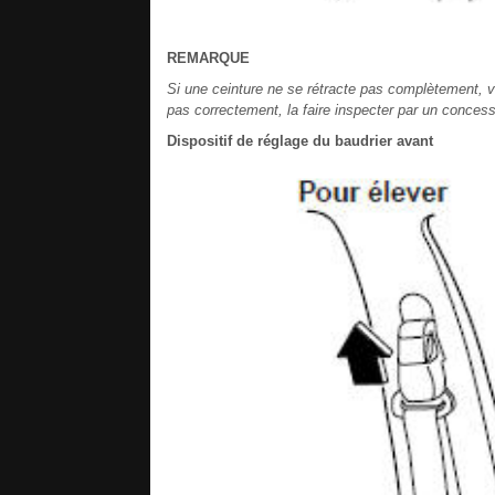
REMARQUE
Si une ceinture ne se rétracte pas complètement, véri
pas correctement, la faire inspecter par un conces
Dispositif de réglage du baudrier avant