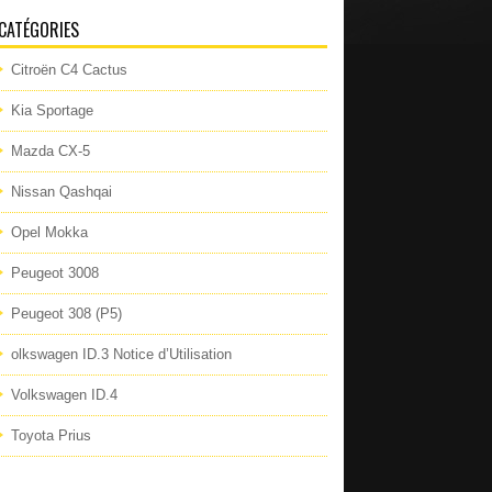
CATÉGORIES
Citroën C4 Cactus
Kia Sportage
Mazda CX-5
Nissan Qashqai
Opel Mokka
Peugeot 3008
Peugeot 308 (P5)
olkswagen ID.3 Notice d’Utilisation
Volkswagen ID.4
Toyota Prius