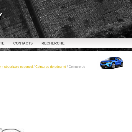
ITE
CONTACTS
RECHERCHE
t sécuritaire essentiel
/
Ceintures de sécurité
/ Ceinture de