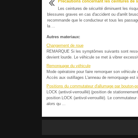
Précautions concernant les ceintures de s
Les ceintures de sécurité diminuent les risq
blessures graves en cas d'accident ou d'arrêt bru
recommande que le conducteur et tous les passage
la ...
Autres materiaux:
Changement de roue
REMARQUE Si les symptômes suivants sont ressenti
devient lourde. Le véhicule se met à vibrer excessiv
Remorquage du véhicule
Mode opératoire pour faire remorquer son véhicule 
Accès aux outillages L'anneau de remorquage est ins
Positions du commutateur d'allumage par bouton-p
LOCK (antivol-verrouillé) (position de stationnemen
position LOCK (antivol-verrouillé). Le commutateur 
alors qu ...