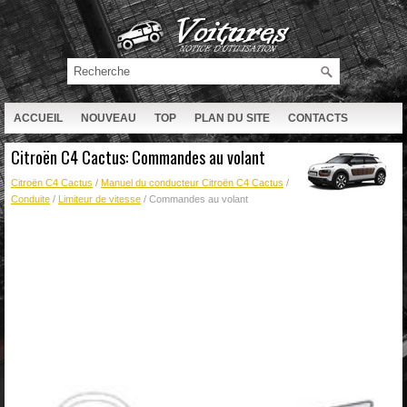
ACCUEIL
NOUVEAU
TOP
PLAN DU SITE
CONTACTS
RECHERCHE
Citroën C4 Cactus: Commandes au volant
Citroën C4 Cactus
/
Manuel du conducteur Citroën C4 Cactus
/
Conduite
/
Limiteur de vitesse
/ Commandes au volant