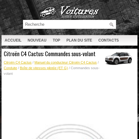
ACCUEIL
NOUVEAU
TOP
PLAN DU SITE
CONTACTS
RECHERCHE
Citroën C4 Cactus: Commandes sous-volant
Citroën C4 Cactus
/
Manuel du conducteur Citroën C4 Cactus
/
Conduite
/
Boîte de vitesses pilotée (ET G)
/ Commandes sous-
volant