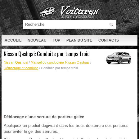
ACCUEIL
NOUVEAU
TOP
PLAN DU SITE
CONTACTS
RECHERCHE
Nissan Qashqai: Conduite par temps froid
Nissan Qashqai
/
Manuel du conducteur Nissan Qashqai
/
Démarrage et conduite
/ Conduite par temps froid
Déblocage d'une serrure de portière gelée
Appliquez un produit dégivrant dans les trous de serrure des portières
pour éviter le gel des serrures.