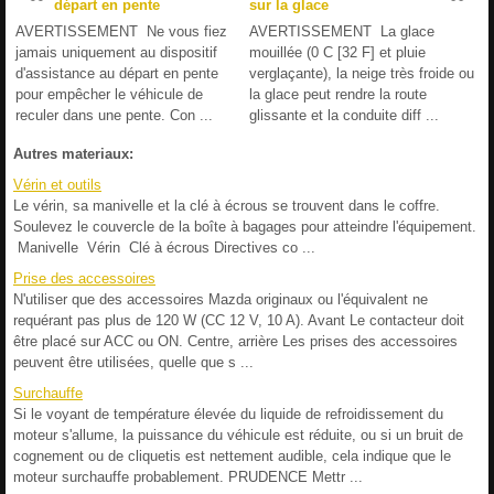
départ en pente
sur la glace
AVERTISSEMENT Ne vous fiez
AVERTISSEMENT La glace
jamais uniquement au dispositif
mouillée (0 C [32 F] et pluie
d'assistance au départ en pente
verglaçante), la neige très froide ou
pour empêcher le véhicule de
la glace peut rendre la route
reculer dans une pente. Con ...
glissante et la conduite diff ...
Autres materiaux:
Vérin et outils
Le vérin, sa manivelle et la clé à écrous se trouvent dans le coffre.
Soulevez le couvercle de la boîte à bagages pour atteindre l'équipement.
Manivelle Vérin Clé à écrous Directives co ...
Prise des accessoires
N'utiliser que des accessoires Mazda originaux ou l'équivalent ne
requérant pas plus de 120 W (CC 12 V, 10 A). Avant Le contacteur doit
être placé sur ACC ou ON. Centre, arrière Les prises des accessoires
peuvent être utilisées, quelle que s ...
Surchauffe
Si le voyant de température élevée du liquide de refroidissement du
moteur s'allume, la puissance du véhicule est réduite, ou si un bruit de
cognement ou de cliquetis est nettement audible, cela indique que le
moteur surchauffe probablement. PRUDENCE Mettr ...