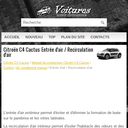
ACCUEIL
NOUVEAU
TOP
PLAN DU SITE
CONTACTS
RECHERCHE
Citroën C4 Cactus: Entrée d'air / Recirculation
d'air
Citroën C4 Cactus
/
Manuel du conducteur Citroën C4 Cactus
/
Confort
/
Air conditionné manuel
/ Entrée d'air / Recirculation d'air
L'entrée d'air extérieur permet d'éviter et d'éliminer la formation de buée
sur le parebrise et les vitres latérales.
La recirculation d'air intérieur permet d'isoler l'habitacle des odeurs et des