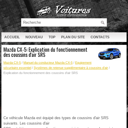
ACCUEIL
NOUVEAU
TOP
PLAN DU SITE
CONTACTS
RECHERCHE
Mazda CX-5: Explication du fonctionnement
des coussins d'air SRS
Mazda CX-5
/
Manuel du conducteur Mazda CX-5
/
Equipement
sécuritaire essentiel
/
Systèmes de retenue supplémentaire à coussins d'air
/
Explication du fonctionnement des coussins d'air SRS
Ce véhicule Mazda est équipé des types de coussins d'air SRS
suivants. Les coussins d'air