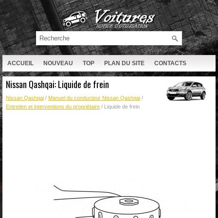
ACCUEIL
NOUVEAU
TOP
PLAN DU SITE
CONTACTS
RECHERCHE
Nissan Qashqai: Liquide de frein
Nissan Qashqai
/
Manuel du conducteur Nissan Qashqai
/
Entretien et interventions du propriétaire
/ Liquide de frein