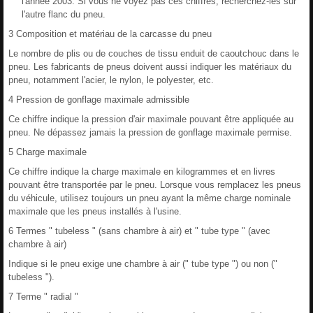
l'année 2003. Si vous ne voyez pas ces chiffres, recherchez-les sur
l'autre flanc du pneu.
3 Composition et matériau de la carcasse du pneu
Le nombre de plis ou de couches de tissu enduit de caoutchouc dans le
pneu. Les fabricants de pneus doivent aussi indiquer les matériaux du
pneu, notamment l'acier, le nylon, le polyester, etc.
4 Pression de gonflage maximale admissible
Ce chiffre indique la pression d'air maximale pouvant être appliquée au
pneu. Ne dépassez jamais la pression de gonflage maximale permise.
5 Charge maximale
Ce chiffre indique la charge maximale en kilogrammes et en livres
pouvant être transportée par le pneu. Lorsque vous remplacez les pneus
du véhicule, utilisez toujours un pneu ayant la même charge nominale
maximale que les pneus installés à l'usine.
6 Termes " tubeless " (sans chambre à air) et " tube type " (avec
chambre à air)
Indique si le pneu exige une chambre à air (" tube type ") ou non ("
tubeless ").
7 Terme " radial "