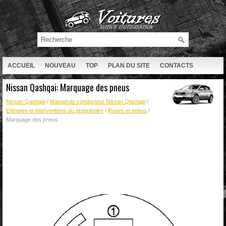
ACCUEIL
NOUVEAU
TOP
PLAN DU SITE
CONTACTS
RECHERCHE
Nissan Qashqai: Marquage des pneus
Nissan Qashqai
/
Manuel du conducteur Nissan Qashqai
/
Entretien et interventions du propriétaire
/
Roues et pneus
/
Marquage des pneus