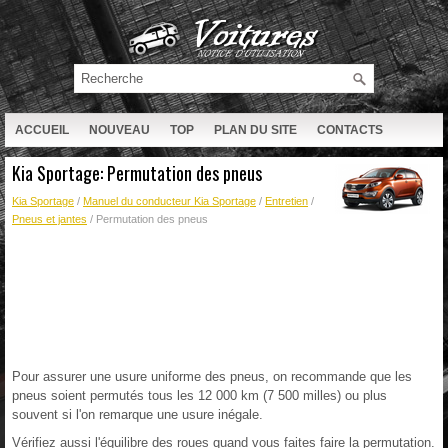
ACCUEIL
NOUVEAU
TOP
PLAN DU SITE
CONTACTS
RECHERCHE
Kia Sportage: Permutation des pneus
Kia Sportage
/
Manuel du conducteur Kia Sportage
/
Entretien
/
Pneus et jantes
/ Permutation des pneus
Pour assurer une usure uniforme des pneus, on recommande que les
pneus soient permutés tous les 12 000 km (7 500 milles) ou plus
souvent si l'on remarque une usure inégale.
Vérifiez aussi l'équilibre des roues quand vous faites faire la permutation.