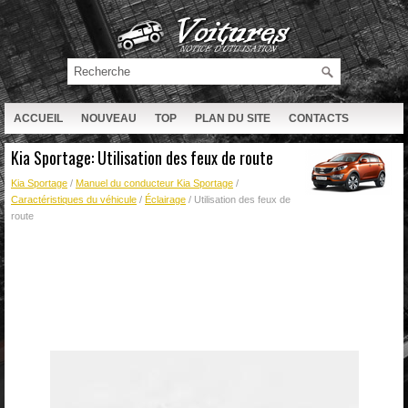
ACCUEIL
NOUVEAU
TOP
PLAN DU SITE
CONTACTS
RECHERCHE
Kia Sportage: Utilisation des feux de route
Kia Sportage
/
Manuel du conducteur Kia Sportage
/
Caractéristiques du véhicule
/
Éclairage
/ Utilisation des feux de
route