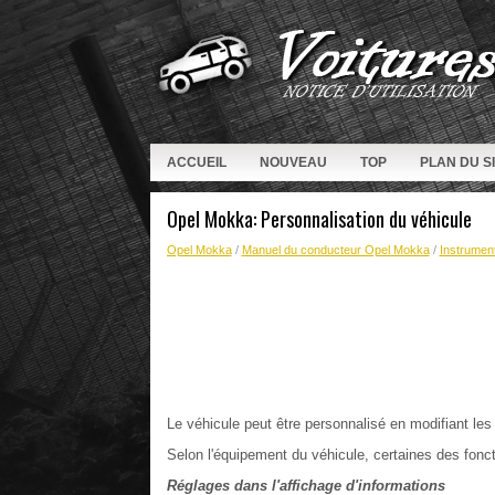
ACCUEIL
NOUVEAU
TOP
PLAN DU S
Opel Mokka: Personnalisation du véhicule
Opel Mokka
/
Manuel du conducteur Opel Mokka
/
Instrumen
Le véhicule peut être personnalisé en modifiant les
Selon l'équipement du véhicule, certaines des fonct
Réglages dans l'affichage d'informations