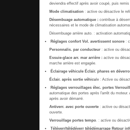
deviendra effectif après avoir coupé, puis remis 
Mode climatisation
: active ou désactive le re
Désembuage automatique :
contribue à désemb
nécessaires et le mode de climatisation automa
Désembuage arrière auto. : activation automatiqu
Réglages confort
Vol. avertissemt sonore
: c
Personnalis. par conducteur
: active ou désac
Essuie-glace arr. mar arrière :
active ou désact
marche arrière est engagée.
Éclairage véhicule
Éclair. phares en déverro
Éclair. après sortie véhicu
le : Active ou désac
Réglages verrouillages élec. portes
Verrouil
automatique des portes après l'arrêt du moteur. 
après avoir démarré.
Antiverr. avec porte ouverte
: active ou désact
ouverte.
Verrouillage portes tempo
. : active ou désact
Téléverr/télédéverr télédémarrage
Retour inf