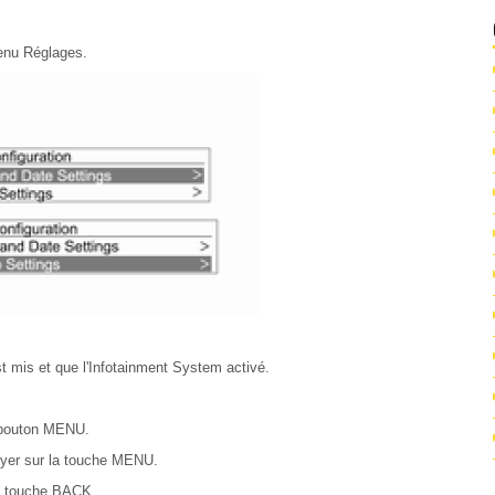
enu Réglages.
 mis et que l'Infotainment System activé.
e bouton MENU.
uyer sur la touche MENU.
la touche BACK.