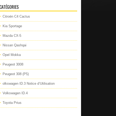
CATÉGORIES
Citroën C4 Cactus
Kia Sportage
Mazda CX-5
Nissan Qashqai
Opel Mokka
Peugeot 3008
Peugeot 308 (P5)
olkswagen ID.3 Notice d’Utilisation
Volkswagen ID.4
Toyota Prius