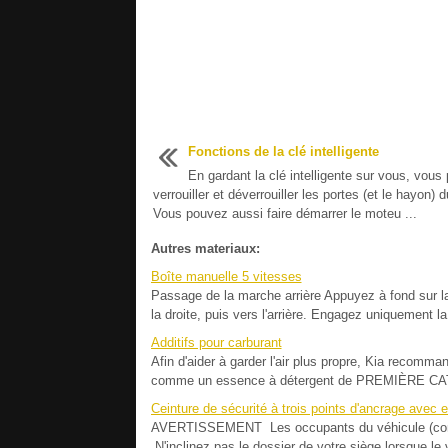
Fonctions de la clé intelligente
En gardant la clé intelligente sur vous, vous
verrouiller et déverrouiller les portes (et le hayon) 
Vous pouvez aussi faire démarrer le moteu ...
Autres materiaux:
Boîte manuelle 5 vitesses
Passage de la marche arrière Appuyez à fond sur l
la droite, puis vers l'arrière. Engagez uniquement la 
Additifs pour carburant
Afin d'aider à garder l'air plus propre, Kia recomma
comme un essence à détergent de PREMIÈRE CATÉ
Ceinture de sécurité à trois points d'ancrage avec e
AVERTISSEMENT Les occupants du véhicule (conduct
N'inclinez pas le dossier de votre siège lorsque le