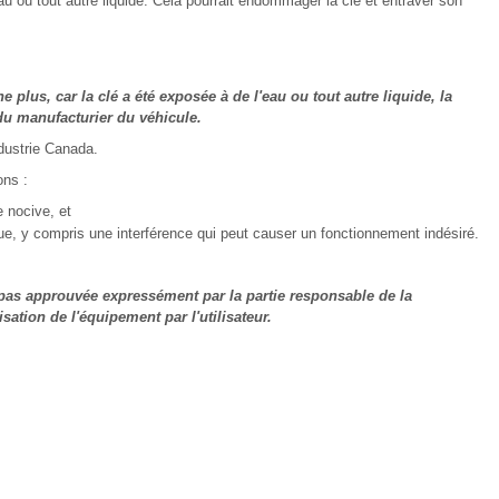
'eau ou tout autre liquide. Cela pourrait endommager la clé et entraver son
e plus, car la clé a été exposée à de l'eau ou tout autre liquide, la
 du manufacturier du véhicule.
dustrie Canada.
ons :
 nocive, et
çue, y compris une interférence qui peut causer un fonctionnement indésiré.
pas approuvée expressément par la partie responsable de la
isation de l'équipement par l'utilisateur.