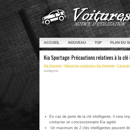
ACCUEIL
NOUVEAU
TOP
PLAN DU S
Kia Sportage: Précautions relatives à la clé 
Kia Sportage
/
Manuel du conducteur Kia Sportage
/
Caractéri
intelligente
En cas de perte de la clé intelligente, il sera i
contacter un concessionnaire Kia agréé.
Un maximum de 2 clés intelligentes peuvent êtr