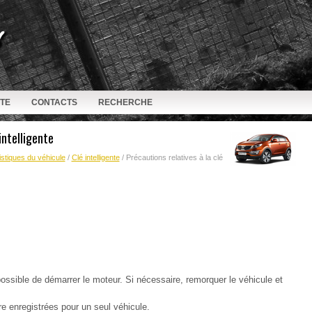
ITE
CONTACTS
RECHERCHE
intelligente
stiques du véhicule
/
Clé intelligente
/ Précautions relatives à la clé
mpossible de démarrer le moteur. Si nécessaire, remorquer le véhicule et
e enregistrées pour un seul véhicule.