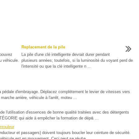
Replacement de la pile
 pouvez
La pile d'une clé intelligente devrait durer pendant
du véhicule.
plusieurs années; toutefois, si la luminosité du voyant perd de
l'intensité ou que la clé intelligente n ...
a pédale d'embrayage. Déplacez complètement le levier de vitesses vers
marche arrière, véhicule à l'arrêt, moteu ...
nde l'utilisation d'essences de bonne qualité traitées avec des détergents
GORIE qui aide à empêcher la formation de dép& ...
nrouleur
eur et passagers) doivent toujours boucler leur ceinture de sécurité.
 véhicule est en mouvement. Ceci peut se rév&e ...