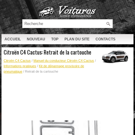
ACCUEIL
NOUVEAU
TOP
PLAN DU SITE
CONTACTS
RECHERCHE
Citroën C4 Cactus: Retrait de la cartouche
Citroën C4 Cactus
/
Manuel du conducteur Citroën C4 Cactus
/
Informations pratiques
/
Kit de dépannage provisoire de
pneumatique
/ Retrait de la cartouche