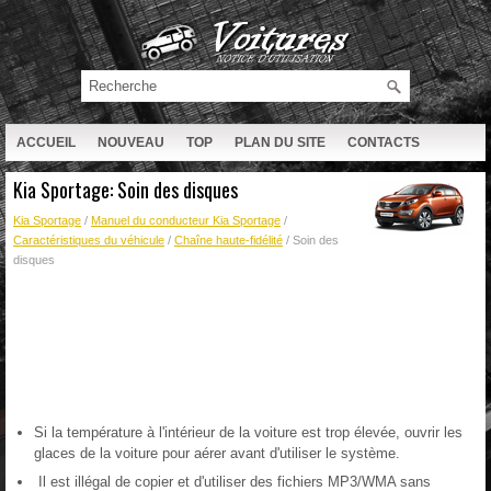
ACCUEIL
NOUVEAU
TOP
PLAN DU SITE
CONTACTS
RECHERCHE
Kia Sportage: Soin des disques
Kia Sportage
/
Manuel du conducteur Kia Sportage
/
Caractéristiques du véhicule
/
Chaîne haute-fidélité
/ Soin des
disques
Si la température à l'intérieur de la voiture est trop élevée, ouvrir les
glaces de la voiture pour aérer avant d'utiliser le système.
Il est illégal de copier et d'utiliser des fichiers MP3/WMA sans