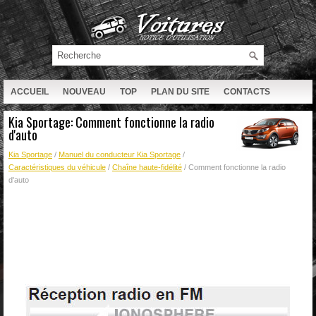
ACCUEIL
NOUVEAU
TOP
PLAN DU SITE
CONTACTS
RECHERCHE
Kia Sportage: Comment fonctionne la radio
d'auto
Kia Sportage
/
Manuel du conducteur Kia Sportage
/
Caractéristiques du véhicule
/
Chaîne haute-fidélité
/ Comment fonctionne la radio
d'auto