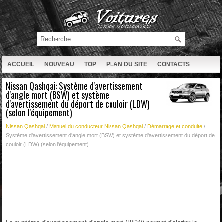
ACCUEIL
NOUVEAU
TOP
PLAN DU SITE
CONTACTS
RECHERCHE
Nissan Qashqai: Système d'avertissement
d'angle mort (BSW) et système
d'avertissement du déport de couloir (LDW)
(selon l'équipement)
Nissan Qashqai
/
Manuel du conducteur Nissan Qashqai
/
Démarrage et conduite
/
Système d'avertissement d'angle mort (BSW) et système d'avertissement du déport de
couloir (LDW) (selon l'équipement)