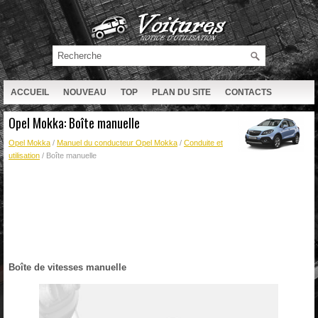
ACCUEIL
NOUVEAU
TOP
PLAN DU SITE
CONTACTS
RECHERCHE
Opel Mokka: Boîte manuelle
Opel Mokka
/
Manuel du conducteur Opel Mokka
/
Conduite et
utilisation
/ Boîte manuelle
Boîte de vitesses manuelle