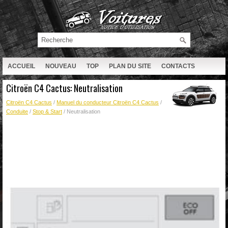
ACCUEIL
NOUVEAU
TOP
PLAN DU SITE
CONTACTS
RECHERCHE
Citroën C4 Cactus: Neutralisation
Citroën C4 Cactus
/
Manuel du conducteur Citroën C4 Cactus
/
Conduite
/
Stop & Start
/ Neutralisation