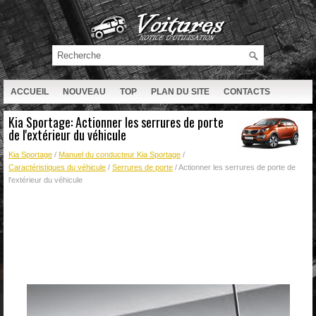
ACCUEIL
NOUVEAU
TOP
PLAN DU SITE
CONTACTS
RECHERCHE
Kia Sportage: Actionner les serrures de porte
de l'extérieur du véhicule
Kia Sportage
/
Manuel du conducteur Kia Sportage
/
Caractéristiques du véhicule
/
Serrures de porte
/ Actionner les serrures de porte de
l'extérieur du véhicule