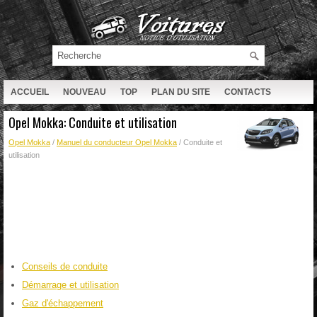
ACCUEIL
NOUVEAU
TOP
PLAN DU SITE
CONTACTS
RECHERCHE
Opel Mokka: Conduite et utilisation
Opel Mokka
/
Manuel du conducteur Opel Mokka
/ Conduite et
utilisation
Conseils de conduite
Démarrage et utilisation
Gaz d'échappement