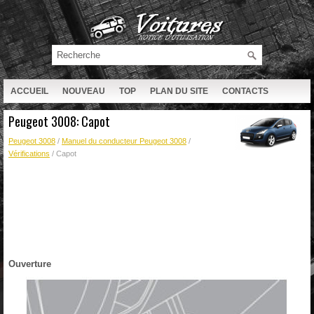
ACCUEIL
NOUVEAU
TOP
PLAN DU SITE
CONTACTS
RECHERCHE
Peugeot 3008: Capot
Peugeot 3008
/
Manuel du conducteur Peugeot 3008
/
Vérifications
/ Capot
Ouverture