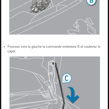
Poussez vers la gauche la commande extérieure B et soulevez le
capot.