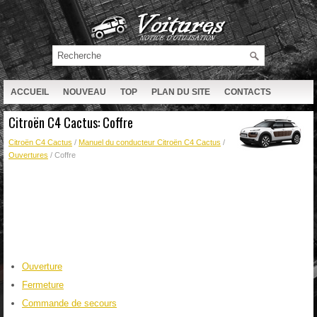
ACCUEIL
NOUVEAU
TOP
PLAN DU SITE
CONTACTS
RECHERCHE
Citroën C4 Cactus: Coffre
Citroën C4 Cactus
/
Manuel du conducteur Citroën C4 Cactus
/
Ouvertures
/ Coffre
Ouverture
Fermeture
Commande de secours