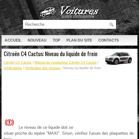
ACCUEIL
NOUVEAU
TOP
PLAN DU SITE
CONTACTS
RECHERCHE
Citroën C4 Cactus: Niveau du liquide de frein
Citroën C4 Cactus
/
Manuel du conducteur Citroën C4 Cactus
/
Vérifications
/
Vérification des niveaux
/ Niveau du liquide de frein
Le niveau de ce liquide doit se
situer proche du repère "MAXI". Sinon, vérifiez l'usure des plaquettes de