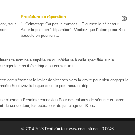
Procédure de réparation
ment, sous
1. Colmatage Coupez le contact. T ournez le sélecteur
 sont
A sur la position "Réparation". Vérifiez que l'interrupteur B est
basculé en position ...
ensité nominale supérieure ou inférieure à celle spécifiée sur le
mmager le circuit électrique ou causer un i ...
z complètement le levier de vitesses vers la droite pour bien engager la
rrière Soulevez la bague sous le pommeau et dép ...
bluetooth Première connexion Pour des raisons de sécurité et parce
art du conducteur, les opérations de jumelage du t&eac ...
© 2014-2026 Droit d'auteur www.ccautofr.com 0.0046