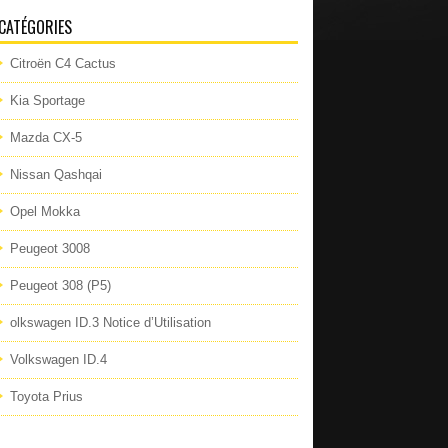
CATÉGORIES
Citroën C4 Cactus
Kia Sportage
Mazda CX-5
Nissan Qashqai
Opel Mokka
Peugeot 3008
Peugeot 308 (P5)
olkswagen ID.3 Notice d’Utilisation
Volkswagen ID.4
Toyota Prius