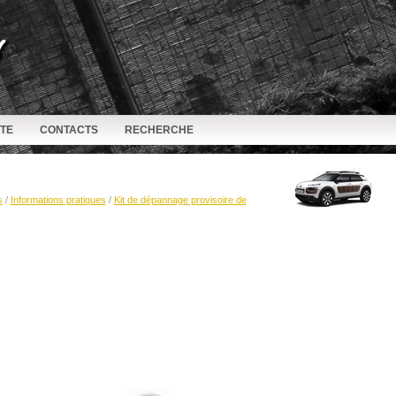
ITE
CONTACTS
RECHERCHE
s
/
Informations pratiques
/
Kit de dépannage provisoire de