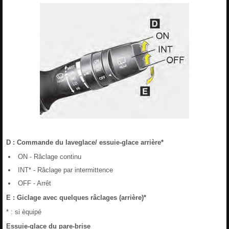
D : Commande du laveglace/ essuie-glace arrière*
ON - Râclage continu
INT* - Râclage par intermittence
OFF - Arrêt
E : Giclage avec quelques râclages (arrière)*
* : si èquipé
Essuie-glace du pare-brise