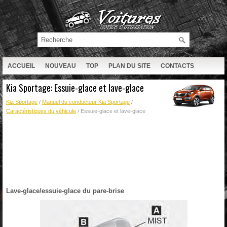
ACCUEIL
NOUVEAU
TOP
PLAN DU SITE
CONTACTS
RECHERCHE
Kia Sportage: Essuie-glace et lave-glace
Kia Sportage
/
Manuel du conducteur Kia Sportage
/
Caractéristiques du véhicule
/ Essuie-glace et lave-glace
Lave-glace/essuie-glace du pare-brise