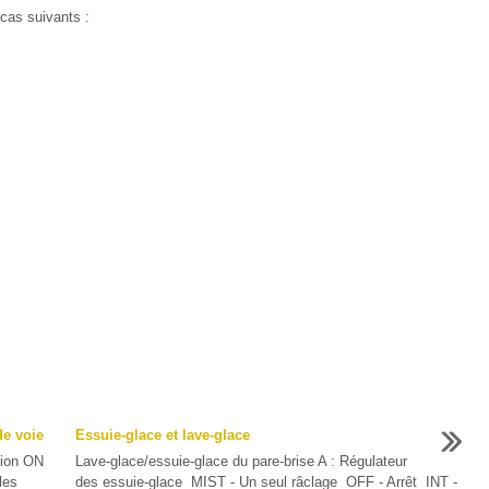
cas suivants :
de voie
Essuie-glace et lave-glace
tion ON
Lave-glace/essuie-glace du pare-brise A : Régulateur
les
des essuie-glace MIST - Un seul râclage OFF - Arrêt INT -