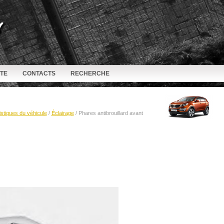
ITE
CONTACTS
RECHERCHE
stiques du véhicule
/
Éclairage
/ Phares antibrouillard avant