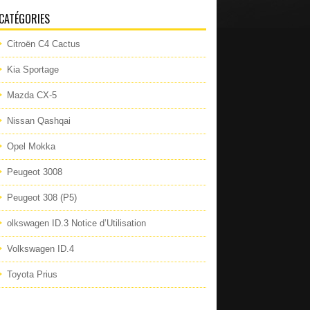
CATÉGORIES
Citroën C4 Cactus
Kia Sportage
Mazda CX-5
Nissan Qashqai
Opel Mokka
Peugeot 3008
Peugeot 308 (P5)
olkswagen ID.3 Notice d’Utilisation
Volkswagen ID.4
Toyota Prius