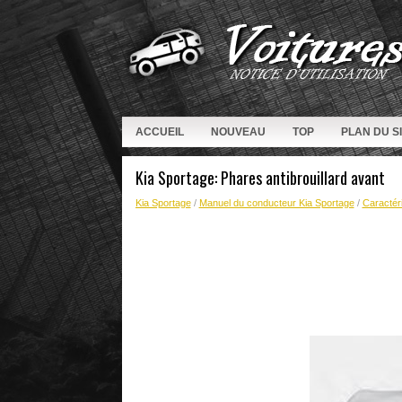
ACCUEIL
NOUVEAU
TOP
PLAN DU S
Kia Sportage: Phares antibrouillard avant
Kia Sportage
/
Manuel du conducteur Kia Sportage
/
Caractéri