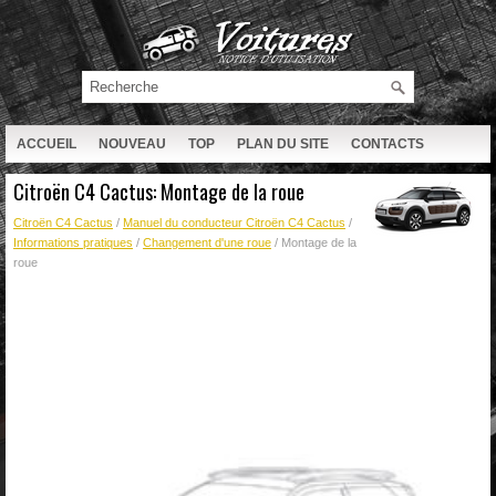
ACCUEIL
NOUVEAU
TOP
PLAN DU SITE
CONTACTS
RECHERCHE
Citroën C4 Cactus: Montage de la roue
Citroën C4 Cactus
/
Manuel du conducteur Citroën C4 Cactus
/
Informations pratiques
/
Changement d'une roue
/ Montage de la
roue