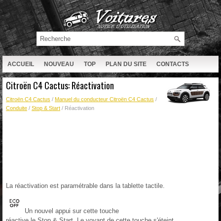
ACCUEIL
NOUVEAU
TOP
PLAN DU SITE
CONTACTS
RECHERCHE
Citroën C4 Cactus: Réactivation
Citroën C4 Cactus
/
Manuel du conducteur Citroën C4 Cactus
/
Conduite
/
Stop & Start
/ Réactivation
La réactivation est paramétrable dans la tablette tactile.
Un nouvel appui sur cette touche
réactive le Stop & Start. Le voyant de cette touche s'éteint.