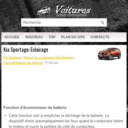
ACCUEIL
NOUVEAU
TOP
PLAN DU SITE
CONTACTS
RECHERCHE
Kia Sportage: Éclairage
Kia Sportage
/
Manuel du conducteur Kia Sportage
/
Caractéristiques du véhicule
/ Éclairage
Fonction d'économiseur de batterie
Cette fonction sert à empêcher la décharge de la batterie. Le
dispositif éteint automatiquement les feux quand le conducteur éteint
le moteru et ouvre la portière du côté du conducteur.